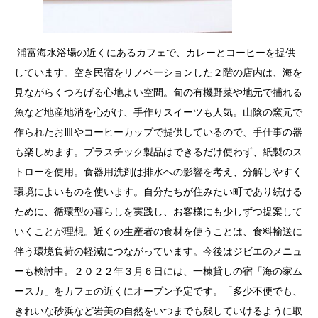
浦富海水浴場の近くにあるカフェで、カレーとコーヒーを提供
しています。空き民宿をリノベーションした２階の店内は、海を
見ながらくつろげる心地よい空間。旬の有機野菜や地元で捕れる
魚など地産地消を心がけ、手作りスイーツも人気。山陰の窯元で
作られたお皿やコーヒーカップで提供しているので、手仕事の器
も楽しめます。プラスチック製品はできるだけ使わず、紙製のス
トローを使用。食器用洗剤は排水への影響を考え、分解しやすく
環境によいものを使います。自分たちが住みたい町であり続ける
ために、循環型の暮らしを実践し、お客様にも少しずつ提案して
いくことが理想。近くの生産者の食材を使うことは、食料輸送に
伴う環境負荷の軽減につながっています。今後はジビエのメニュ
ーも検討中。２０２２年３月６日には、一棟貸しの宿「海の家ム
ースカ」をカフェの近くにオープン予定です。「多少不便でも、
きれいな砂浜など岩美の自然をいつまでも残していけるように取