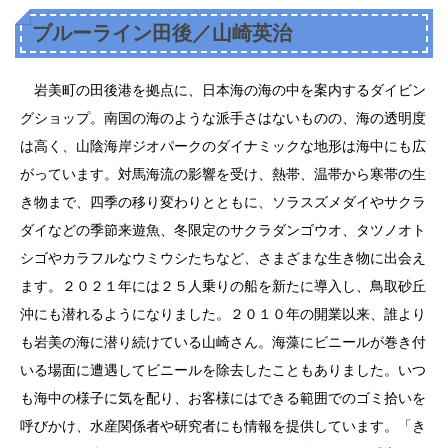
ブルーライン田後／山崎英治
岩美町の田後港を拠点に、日本海の海の中を案内するダイビン
グショップ。南国の海のような派手さはないものの、海の透明度
は高く、山陰海岸ジオパークのダイナミックな地形は海中にも広
がっています。対馬海流の影響を受け、熱帯、温帯から寒帯の生
き物まで、四季の移り変わりとともに、ソラスズメダイやサクラ
ダイなどの季節来遊魚、冬限定のサクラダンゴウオ、タツノオト
シゴやカラフルなウミウシたちなど、さまざまな生き物に出会え
ます。２０２１年には２５人乗りの船を新たに導入し、鳥取砂丘
沖にも潜れるようになりました。２０１０年の開業以来、誰より
も岩美の海に潜り続けている山崎さん。海藻にビニールが巻き付
いる場面に遭遇してビニールを除去したこともありました。いつ
も海中の様子に気を配り、お客様にはできる範囲でのゴミ拾いを
呼びかけ、水産関係者や研究者にも情報を提供しています。「き