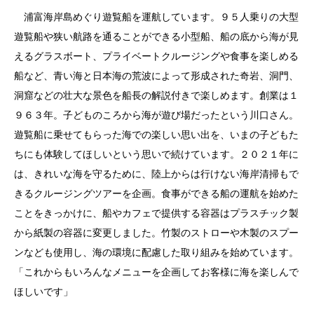
浦富海岸島めぐり遊覧船を運航しています。９５人乗りの大型
遊覧船や狭い航路を通ることができる小型船、船の底から海が見
えるグラスボート、プライベートクルージングや食事を楽しめる
船など、青い海と日本海の荒波によって形成された奇岩、洞門、
洞窟などの壮大な景色を船長の解説付きで楽しめます。創業は１
９６３年。子どものころから海が遊び場だったという川口さん。
遊覧船に乗せてもらった海での楽しい思い出を、いまの子どもた
ちにも体験してほしいという思いで続けています。２０２１年に
は、きれいな海を守るために、陸上からは行けない海岸清掃もで
きるクルージングツアーを企画。食事ができる船の運航を始めた
ことをきっかけに、船やカフェで提供する容器はプラスチック製
から紙製の容器に変更しました。竹製のストローや木製のスプー
ンなども使用し、海の環境に配慮した取り組みを始めています。
「これからもいろんなメニューを企画してお客様に海を楽しんで
ほしいです」