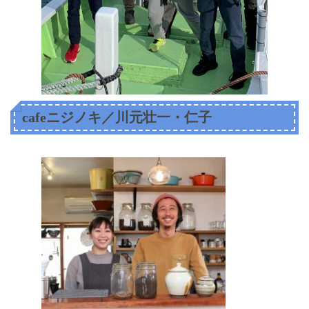
cafeニジノキ／川元壮一・仁子