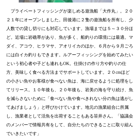
プライベートフィッシングが楽しめる遊漁船「大作丸」。２０
２１年にオープンしました。田後港に２隻の遊漁船を所有し、少
人数での貸し切りにも対応しています。漁場までは５～３０分ほ
ど。近場に岩礁帯があり、魚が多く、船釣りの環境には最適。マ
ダイ、アコウ、ヒラマサ、アオリイカのほか、６月から９月ごろ
には白イカ釣りもできます。ルアーフィッシングを始めてみたい
という初心者や子ども連れもOK。仕掛けの作り方や釣りの仕
方、美味しく食べる方法までサポートしています。２０cmほど
の小さい魚やお客様が食べない魚は、海に戻せるように処理をし
てリリース。１０年後も、２０年後も、岩美の海を守り続け、魚
を減らさないために「食べない魚や食べきれない分の魚は逃がし
てあげましょう」と呼びかけています。地元の漁業組合に所属
し、漁業者として活魚を出荷することもある笹井さん。「協議会
のメンバーで情報共有をして、自分たちのできることに取り組ん
でいきたいです」