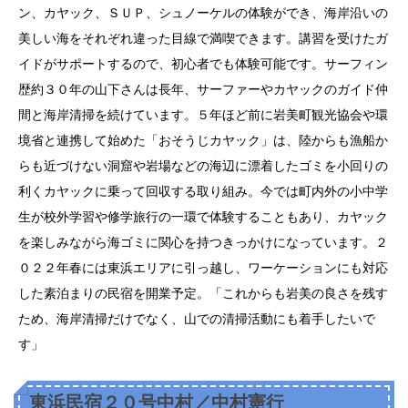
ン、カヤック、ＳＵＰ、シュノーケルの体験ができ、海岸沿いの
美しい海をそれぞれ違った目線で満喫できます。講習を受けたガ
イドがサポートするので、初心者でも体験可能です。サーフィン
歴約３０年の山下さんは長年、サーファーやカヤックのガイド仲
間と海岸清掃を続けています。５年ほど前に岩美町観光協会や環
境省と連携して始めた「おそうじカヤック」は、陸からも漁船か
らも近づけない洞窟や岩場などの海辺に漂着したゴミを小回りの
利くカヤックに乗って回収する取り組み。今では町内外の小中学
生が校外学習や修学旅行の一環で体験することもあり、カヤック
を楽しみながら海ゴミに関心を持つきっかけになっています。２
０２２年春には東浜エリアに引っ越し、ワーケーションにも対応
した素泊まりの民宿を開業予定。「これからも岩美の良さを残す
ため、海岸清掃だけでなく、山での清掃活動にも着手したいで
す」
東浜民宿２０号中村／中村憲行