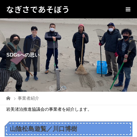
なぎさであそぼう
SDGsへの思い
事業者紹介
岩美渚泊推進協議会の事業者を紹介します。
山陰松島遊覧／川口博樹