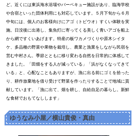
ど。近くには東浜海水浴場やバーベキュー施設があり、臨海学校
や合宿といった団体利用にも対応しています。５月下旬から６月
中旬には、個人のお客様向けにアゴ（トビウオ）すくい体験を実
施。日没後に出港し、集魚灯に寄ってくる美しく青いアゴを船上
から網ですくいあげます。特産の板ワカメづくりや原木シイタ
ケ、多品種の野菜や果物を栽培し、農業と漁業をしながら民宿を
営む中村さん。季節とともに移り変わる自然を日常的に体感して
きました。「田畑をする人が減っている」「浜がなくなってきて
いる」と、心配なこともありますが、漁に出る前にゴミを拾った
り、耕作放棄地を借り受けて野菜を作ったりすることで地域に貢
献しています。「漁に出て、畑を耕し、自給自足の暮らし。新鮮
な食材でおもてなしします」
ゆうなみ小屋／横山貴俊・真由